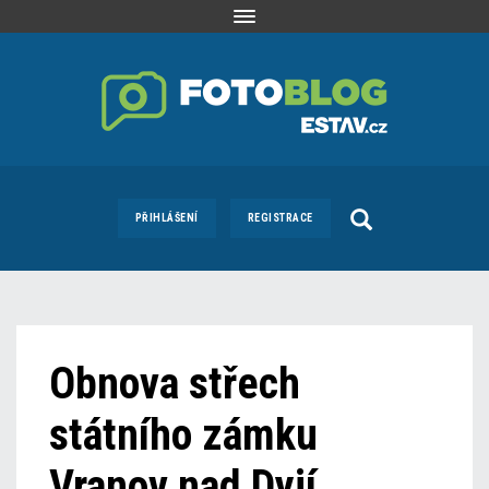
Toggle
navigation
PŘIHLÁŠENÍ
REGISTRACE
Obnova střech
státního zámku
Vranov nad Dyjí