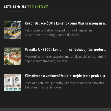
AKTUÁLNĚ NA
TZB-INFO.CZ
Rekonstrukce ČOV s konstrukcemi MEA navrženými na dlouhou životnost
Rekonstrukce čistíren odpadních vod nejsou jen
o samotné technologii. Stejně důležité…
Památka UNESCO i komunitní sál dokazují, že moderní materiály nejsou jen pro novostavby
Moderní keramické stavební materiály nacházejí uplatnění
nejen v novostavbách, ale také…
Klimatizace a venkovní žaluzie: nejde jen o peníze, ale i o právo
Instalace venkovní jednotky klimatizace nebo venkovních
žaluzií není jen technickou…