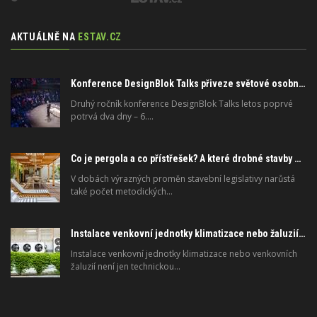
AKTUÁLNĚ NA
ESTAV.CZ
Konference DesignBlok Talks přiveze světové osobnosti designu a architektury
Druhý ročník konference DesignBlok Talks letos poprvé
potrvá dva dny – 6.…
Co je pergola a co přístřešek? A které drobné stavby musíte povolovat? Pomůže metodika
V dobách výrazných proměn stavební legislativy narůstá
také počet metodických…
Instalace venkovní jednotky klimatizace nebo žaluzií podléhá jasným právním pravidlům
Instalace venkovní jednotky klimatizace nebo venkovních
žaluzií není jen technickou…