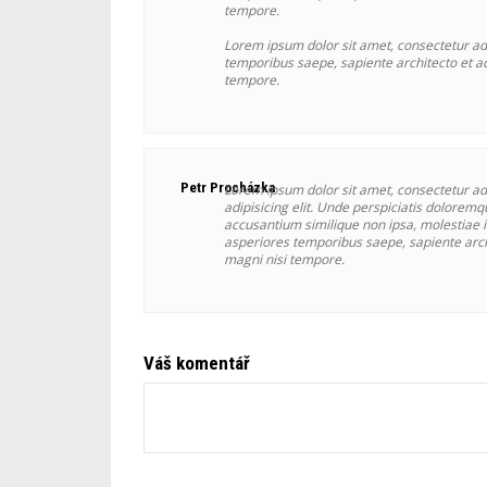
tempore.
Lorem ipsum dolor sit amet, consectetur adi
temporibus saepe, sapiente architecto et ac
tempore.
Petr Procházka
Lorem ipsum dolor sit amet, consectetur adi
adipisicing elit. Unde perspiciatis dolorem
accusantium similique non ipsa, molestiae 
asperiores temporibus saepe, sapiente arch
magni nisi tempore.
Váš komentář