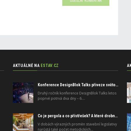
ODESLAT KOMENTÁŘ
AKTUÁLNĚ NA
ESTAV.CZ
A
Konference DesignBlok Talks přiveze světové osobnosti designu a architektury
Druhý ročník konference DesignBlok Talks letos
poprvé potrvá dva dny – 6.…
Co je pergola a co přístřešek? A které drobné stavby musíte povolovat? Pomůže metodika
V dobách výrazných proměn stavební legislativy
narůstá také počet metodických…