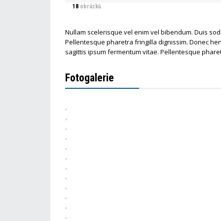
18
obrázků
Nullam scelerisque vel enim vel bibendum. Duis soda
Pellentesque pharetra fringilla dignissim. Donec hen
sagittis ipsum fermentum vitae. Pellentesque pharetr
Fotogalerie