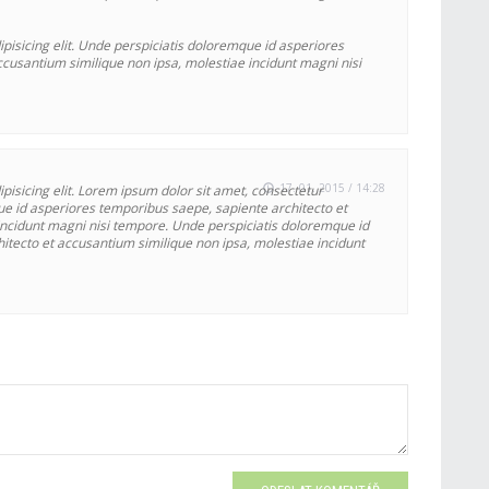
pisicing elit. Unde perspiciatis doloremque id asperiores
cusantium similique non ipsa, molestiae incidunt magni nisi
17. 01. 2015 / 14:28
pisicing elit. Lorem ipsum dolor sit amet, consectetur
que id asperiores temporibus saepe, sapiente architecto et
incidunt magni nisi tempore. Unde perspiciatis doloremque id
itecto et accusantium similique non ipsa, molestiae incidunt