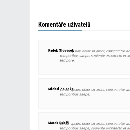
Komentáře uživatelů
Radek Slováček
Lorem ipsum dolor sit amet, consectetur adi
temporibus saepe, sapiente architecto et ac
tempore.
Michal Zelenka
Lorem ipsum dolor sit amet, consectetur adi
temporibus saepe.
Marek Rubáš
Lorem ipsum dolor sit amet, consectetur adi
temporibus saepe, sapiente architecto et ac