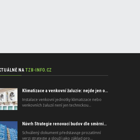
KTUÁLNĚ NA
TZB-INFO.CZ
Klimatizace a venkovní žaluzie: nejde jen o peníze, ale i o právo
Instalace venkovní jednotky klimatizace nebo
venkovních žaluzií není jen technickou…
Návrh Strategie renovací budov dle směrnice 2024/1275/EU o energetické náročnosti budov
Schválený dokument představuje prozatímní
verzi strategie a slouží jako základ pro…