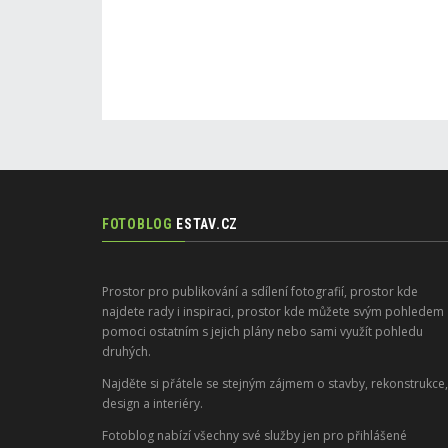
FOTOBLOG
ESTAV.CZ
Prostor pro publikování a sdílení fotografií, prostor kde
najdete rady i inspiraci, prostor kde můžete svým pohledem
pomoci ostatním s jejich plány nebo sami využít pohledu
druhých.
Najděte si přátele se stejným zájmem o stavby, rekonstrukce,
design a interiéry.
Fotoblog nabízí všechny své služby jen pro přihlášené