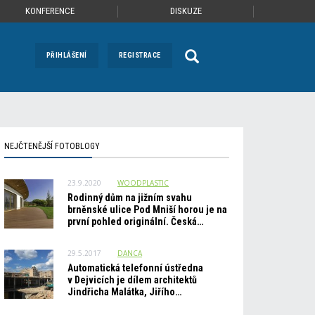
KONFERENCE
DISKUZE
PŘIHLÁŠENÍ
REGISTRACE
NEJČTENĚJŠÍ FOTOBLOGY
23.9.2020
WOODPLASTIC
Rodinný dům na jižním svahu
brněnské ulice Pod Mniší horou je na
první pohled originální. Česká…
29.5.2017
DANCA
Automatická telefonní ústředna
v Dejvicích je dílem architektů
Jindřicha Malátka, Jiřího…